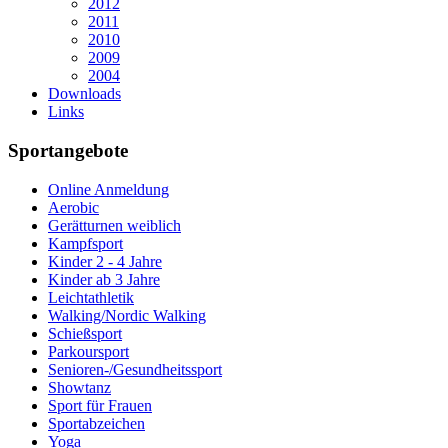
2012
2011
2010
2009
2004
Downloads
Links
Sportangebote
Online Anmeldung
Aerobic
Gerätturnen weiblich
Kampfsport
Kinder 2 - 4 Jahre
Kinder ab 3 Jahre
Leichtathletik
Walking/Nordic Walking
Schießsport
Parkoursport
Senioren-/Gesundheitssport
Showtanz
Sport für Frauen
Sportabzeichen
Yoga